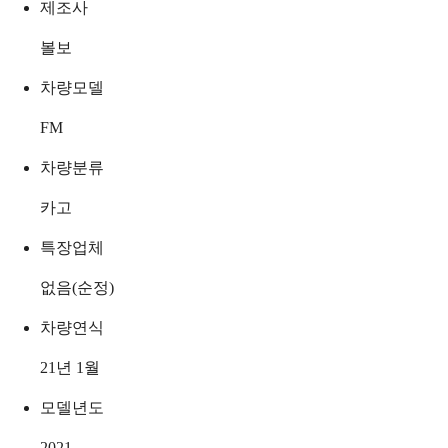
제조사
볼보
차량모델
FM
차량분류
카고
특장업체
없음(순정)
차량연식
21년 1월
모델년도
2021