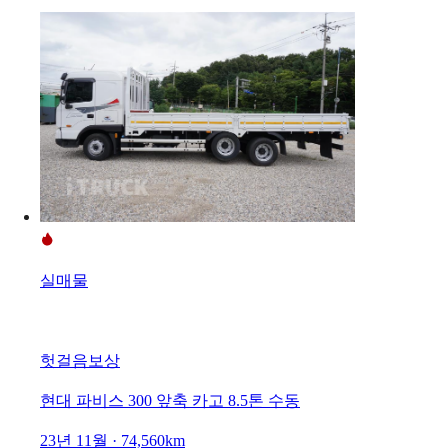
실매물
헛걸음보상
현대 파비스 300 앞축 카고 8.5톤 수동
23년 11월 · 74,560km