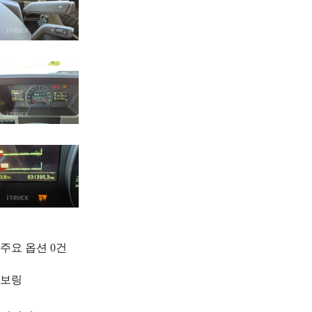
주요 옵션
0
건
보링