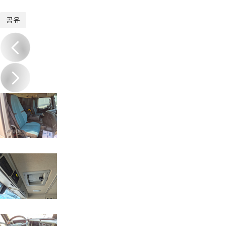
1
/
20
공유