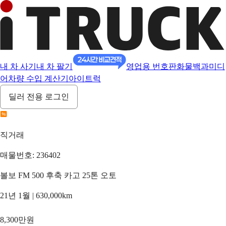
내 차 사기
내 차 팔기
영업용 번호판
화물백과
미디
어
차량 수입 계산기
아이트럭
딜러 전용 로그인
직거래
매물번호: 236402
볼보 FM 500 후축 카고 25톤 오토
21년 1월 | 630,000km
8,300만원