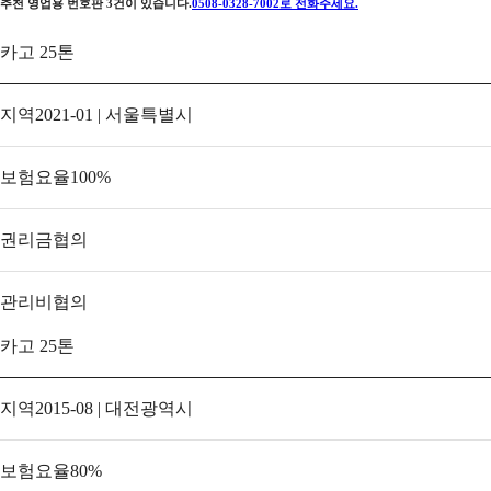
추천 영업용 번호판
3
건이 있습니다.
0508-0328-7002
로 전화주세요.
카고 25톤
지역
2021-01 | 서울특별시
보험요율
100
%
권리금
협의
관리비
협의
카고 25톤
지역
2015-08 | 대전광역시
보험요율
80
%