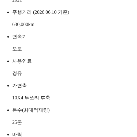
주행거리 (2026.06.10 기준)
630,000
km
변속기
오토
사용연료
경유
가변축
10X4 투쓰리 후축
톤수(최대적재량)
25
톤
마력