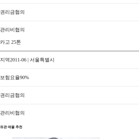
권리금
협의
관리비
협의
카고 25톤
지역
2011-06 | 서울특별시
보험요율
90
%
권리금
협의
관리비
협의
유관 매물 추천