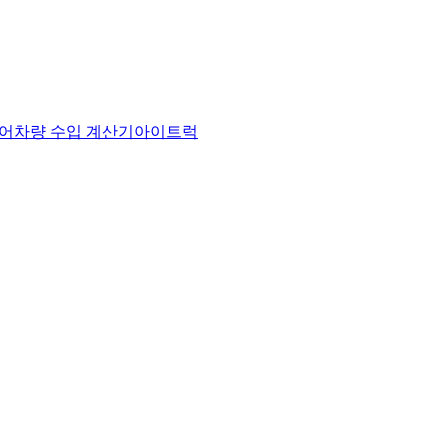
어
차량 수입 계산기
아이트럭