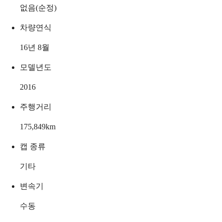
없음(순정)
차량연식
16년 8월
모델년도
2016
주행거리
175,849
km
캡 종류
기타
변속기
수동