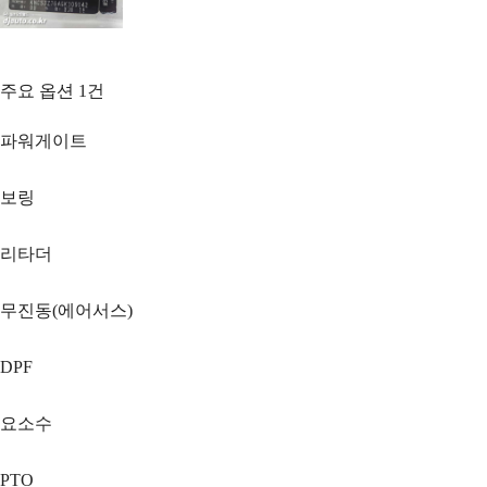
주요 옵션
1
건
파워게이트
보링
리타더
무진동(에어서스)
DPF
요소수
PTO