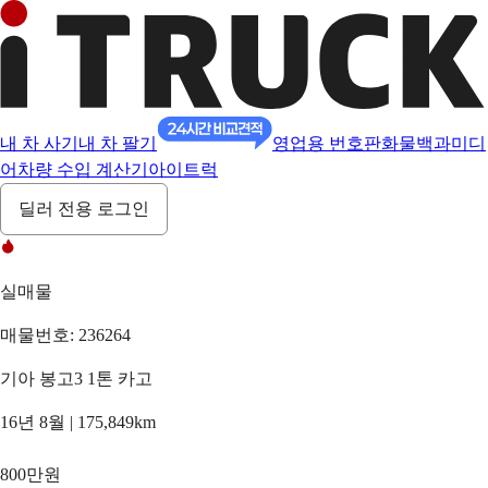
내 차 사기
내 차 팔기
영업용 번호판
화물백과
미디
어
차량 수입 계산기
아이트럭
딜러 전용 로그인
실매물
매물번호: 236264
기아 봉고3 1톤 카고
16년 8월 | 175,849km
800만원