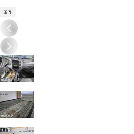
1
/
17
공유