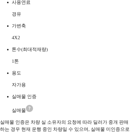
사용연료
경유
가변축
4X2
톤수(최대적재량)
1
톤
용도
자가용
실매물 인증
실매물
실매물 인증은 차량 실 소유자의 요청에 따라 딜러가 중개 판매
하는 경우 현재 운행 중인 차량일 수 있으며, 실매물 미인증으로