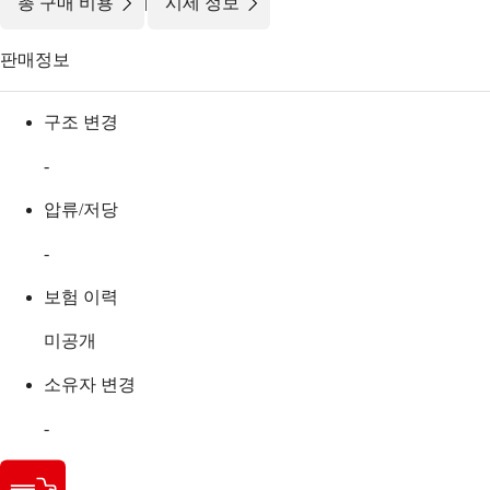
|
총 구매 비용
시세 정보
판매정보
구조 변경
-
압류/저당
-
보험 이력
미공개
소유자 변경
-