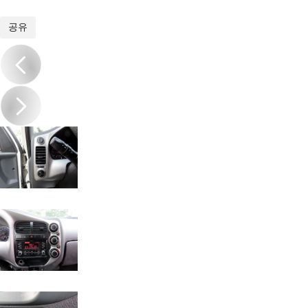
1
/
18
공유