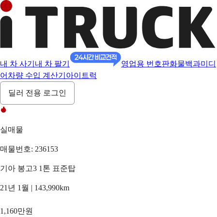
내 차 사기
내 차 팔기
영업용 번호판
화물백과
미디
어
차량 수입 계산기
아이트럭
딜러 전용 로그인
실매물
매물번호: 236153
기아 봉고3 1톤 표준탑
21년 1월 | 143,990km
1,160만원