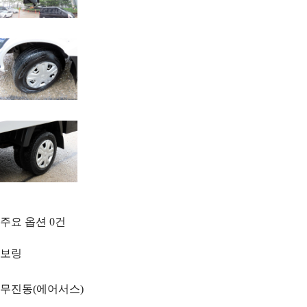
주요 옵션
0
건
보링
무진동(에어서스)