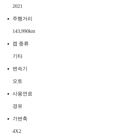
2021
주행거리
143,990
km
캡 종류
기타
변속기
오토
사용연료
경유
가변축
4X2