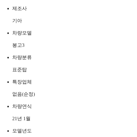
제조사
기아
차량모델
봉고3
차량분류
표준탑
특장업체
없음(순정)
차량연식
21년 1월
모델년도