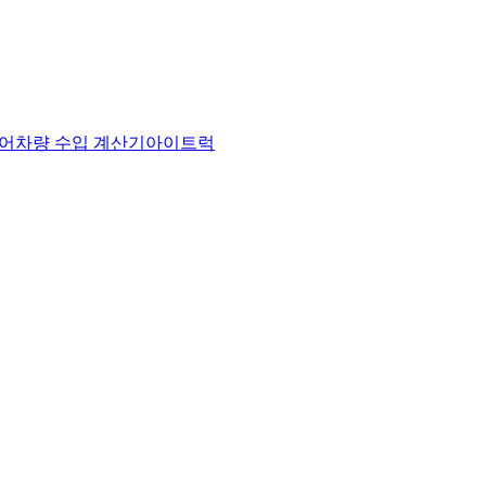
어
차량 수입 계산기
아이트럭