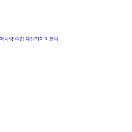
어
차량 수입 계산기
아이트럭