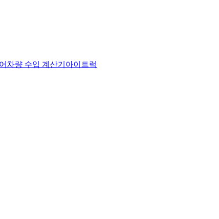
어
차량 수입 계산기
아이트럭