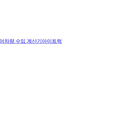
어
차량 수입 계산기
아이트럭