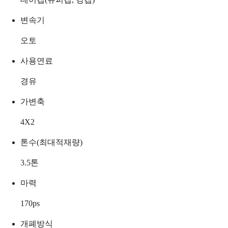
변속기
오토
사용연료
경유
가변축
4X2
톤수(최대적재량)
3.5
톤
마력
170
ps
개폐방식