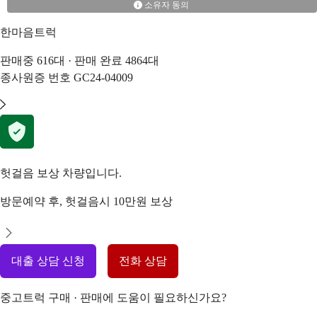
소유자 동의
한마음트럭
판매중
616
대 · 판매 완료
4864
대
종사원증 번호
GC24-04009
헛걸음 보상 차량입니다.
방문예약 후, 헛걸음시 10만원 보상
대출 상담 신청
전화 상담
중고트럭 구매 · 판매에 도움이 필요하신가요?