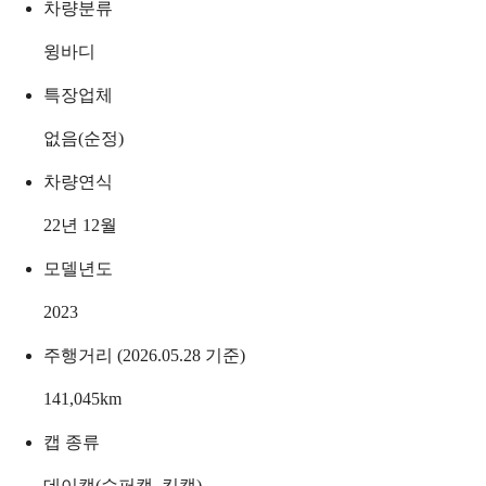
차량분류
윙바디
특장업체
없음(순정)
차량연식
22년 12월
모델년도
2023
주행거리 (2026.05.28 기준)
141,045
km
캡 종류
데이캡(슈퍼캡, 킹캡)