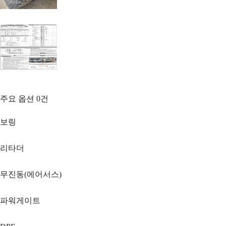
주요 옵션
0
건
보링
리타더
무진동(에어서스)
파워게이트