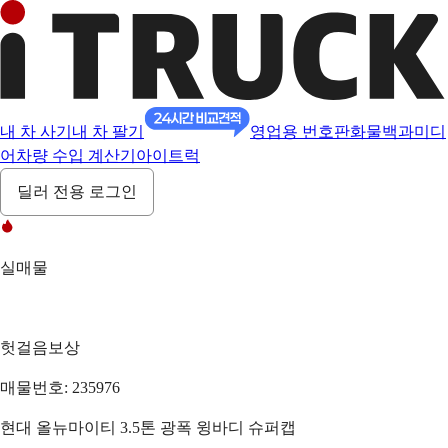
내 차 사기
내 차 팔기
영업용 번호판
화물백과
미디
어
차량 수입 계산기
아이트럭
딜러 전용 로그인
실매물
헛걸음보상
매물번호: 235976
현대 올뉴마이티 3.5톤 광폭 윙바디 슈퍼캡