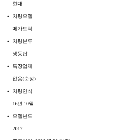
현대
차량모델
메가트럭
차량분류
냉동탑
특장업체
없음(순정)
차량연식
16년 10월
모델년도
2017