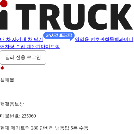
내 차 사기
내 차 팔기
영업용 번호판
화물백과
미디
어
차량 수입 계산기
아이트럭
딜러 전용 로그인
실매물
헛걸음보상
매물번호: 235969
현대 메가트럭 280 단바리 냉동탑 5톤 수동