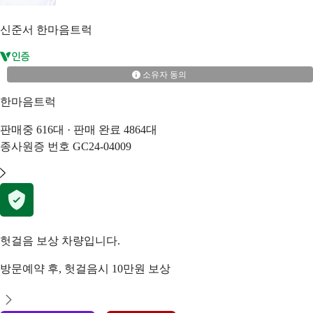
신준서
한마음트럭
소유자 동의
한마음트럭
판매중
616
대 · 판매 완료
4864
대
종사원증 번호
GC24-04009
헛걸음 보상 차량입니다.
방문예약 후, 헛걸음시 10만원 보상