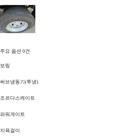
주요 옵션
0
건
보링
써브냉동기(투냉)
조르다스케이트
파워게이트
지육걸이