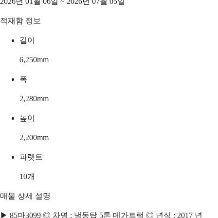
2026년 01월 06일 ~ 2026년 07월 05일
적재함 정보
길이
6,250
mm
폭
2,280
mm
높이
2,200
mm
파렛트
10
개
매물 상세 설명
▶ 85마3099 ◎ 차명 : 냉동탑 5톤 메가트럭 ◎ 년식 : 2017 년