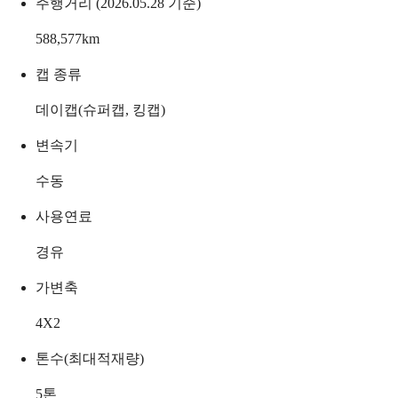
주행거리 (2026.05.28 기준)
588,577
km
캡 종류
데이캡(슈퍼캡, 킹캡)
변속기
수동
사용연료
경유
가변축
4X2
톤수(최대적재량)
5
톤