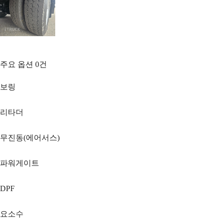
주요 옵션
0
건
보링
리타더
무진동(에어서스)
파워게이트
DPF
요소수