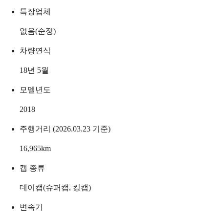
특장업체
없음(순정)
차량연식
18년 5월
모델년도
2018
주행거리 (2026.03.23 기준)
16,965
km
캡 종류
데이캡(슈퍼캡, 킹캡)
변속기