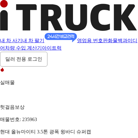
내 차 사기
내 차 팔기
영업용 번호판
화물백과
미디
어
차량 수입 계산기
아이트럭
딜러 전용 로그인
실매물
헛걸음보상
매물번호: 235963
현대 올뉴마이티 3.5톤 광폭 윙바디 슈퍼캡