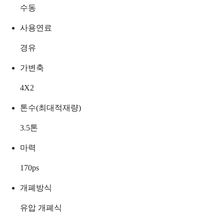
수동
사용연료
경유
가변축
4X2
톤수(최대적재량)
3.5
톤
마력
170
ps
개폐방식
유압 개폐식