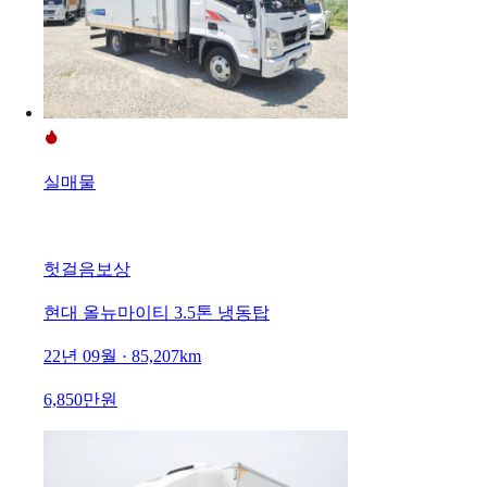
실매물
헛걸음보상
현대 올뉴마이티 3.5톤 냉동탑
22년 09월 · 85,207km
6,850만원