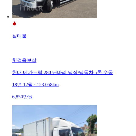
실매물
헛걸음보상
현대 메가트럭 280 단바리 냉장/냉동차 5톤 수동
18년 12월 · 123,058km
6,850만원