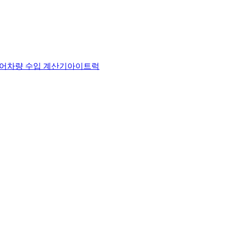
어
차량 수입 계산기
아이트럭