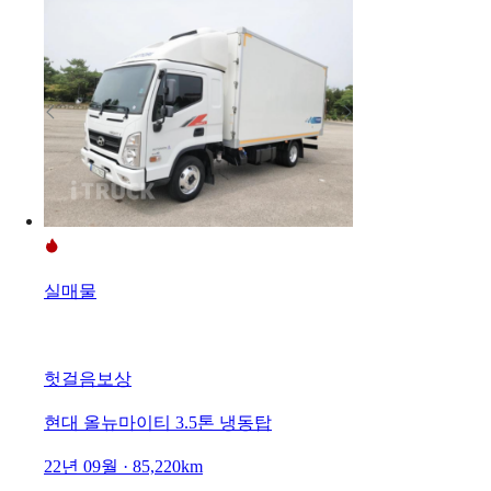
실매물
헛걸음보상
현대 올뉴마이티 3.5톤 냉동탑
22년 09월 · 85,220km