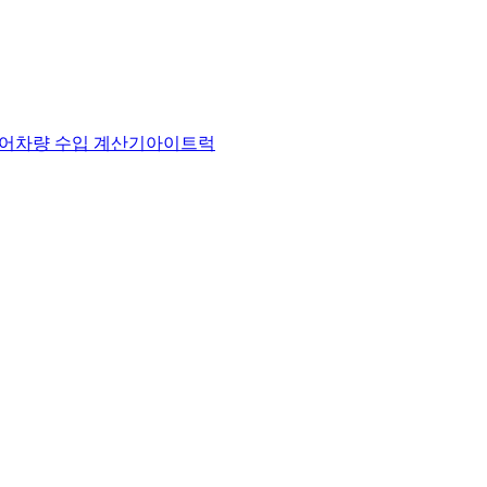
어
차량 수입 계산기
아이트럭