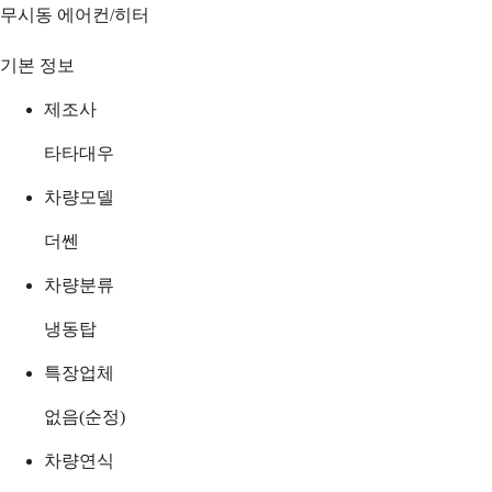
무시동 에어컨/히터
기본 정보
제조사
타타대우
차량모델
더쎈
차량분류
냉동탑
특장업체
없음(순정)
차량연식