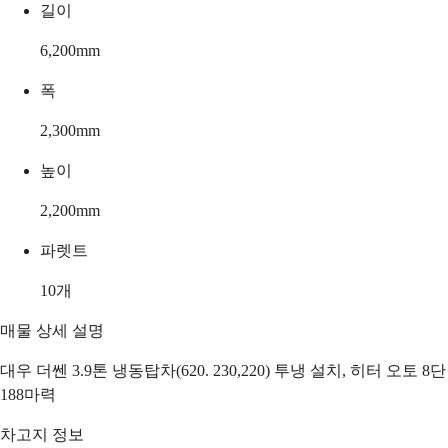
길이
6,200
mm
폭
2,300
mm
높이
2,200
mm
파렛트
10
개
매물 상세 설명
대우 더쎈 3.9톤 냉동탑차(620. 230,220) 투냉 설치, 히터 오토 8단
188마력
차고지 정보