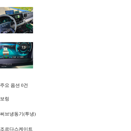
주요 옵션
0
건
보링
써브냉동기(투냉)
조르다스케이트