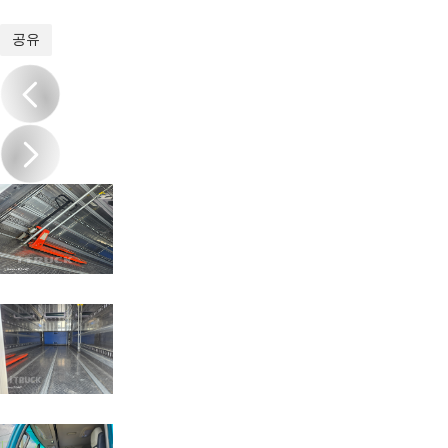
1
/
16
공유