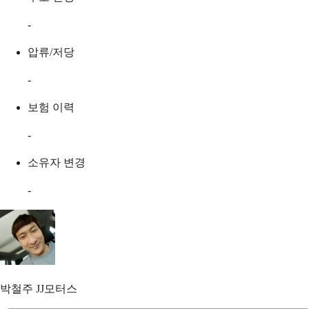
-
압류/저당
-
보험 이력
-
소유자 변경
-
박철주
JJ모터스