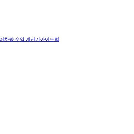
어
차량 수입 계산기
아이트럭