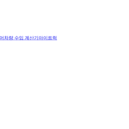
어
차량 수입 계산기
아이트럭