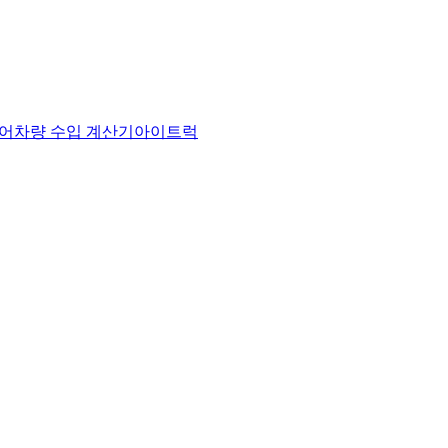
어
차량 수입 계산기
아이트럭