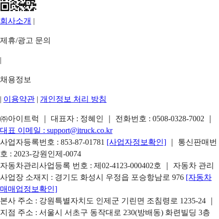
회사소개
|
제휴/광고 문의
|
채용정보
|
이용약관
|
개인정보 처리 방침
㈜아이트럭 ｜ 대표자 : 정혜인 ｜ 전화번호 :
0508-0328-7002
｜
대표 이메일 :
support@itruck.co.kr
사업자등록번호 : 853-87-01781
[사업자정보확인]
｜ 통신판매번
호 : 2023-강원인제-0074
자동차관리사업등록 번호 : 제02-4123-000402호 ｜ 자동차 관리
사업장 소재지 : 경기도 화성시 우정읍 포승항남로 976
[자동차
매매업정보확인]
본사 주소 : 강원특별자치도 인제군 기린면 조침령로 1235-24 ｜
지점 주소 : 서울시 서초구 동작대로 230(방배동) 화련빌딩 3층