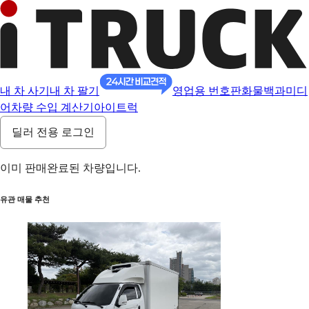
내 차 사기
내 차 팔기
영업용 번호판
화물백과
미디
어
차량 수입 계산기
아이트럭
딜러 전용 로그인
이미 판매완료된 차량입니다.
유관 매물 추천