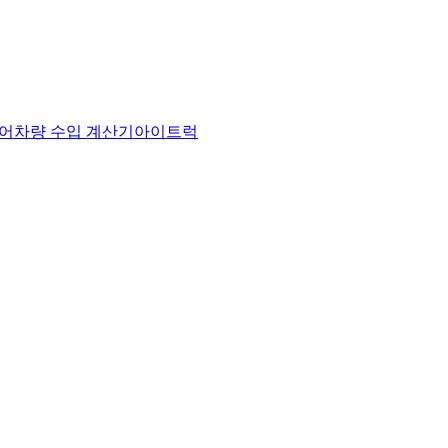
어
차량 수입 계산기
아이트럭