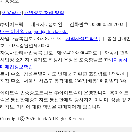
채용정보
|
이용약관
|
개인정보 처리 방침
㈜아이트럭 ｜ 대표자 : 정혜인 ｜ 전화번호 :
0508-0328-7002
｜
대표 이메일 :
support@itruck.co.kr
사업자등록번호 : 853-87-01781
[사업자정보확인]
｜ 통신판매번
호 : 2023-강원인제-0074
자동차관리사업등록 번호 : 제02-4123-000402호 ｜ 자동차 관리
사업장 소재지 : 경기도 화성시 우정읍 포승항남로 976
[자동차
매매업정보확인]
본사 주소 : 강원특별자치도 인제군 기린면 조침령로 1235-24 ｜
지점 주소 : 서울시 서초구 동작대로 230(방배동) 화련빌딩 3층
아이트럭 인증중고트럭은 ㈜아이트럭이 운영합니다. ㈜아이트
럭은 통신판매중개자로 통신판매의 당사자가 아니며, 상품 및 거
래정보, 거래에 대한 책임은 판매자에게 있습니다.
Copyright ⓒ 2026 itruck All Rights Reserved.