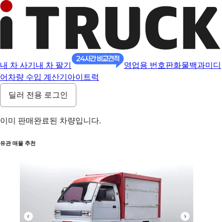
내 차 사기
내 차 팔기
영업용 번호판
화물백과
미디
어
차량 수입 계산기
아이트럭
딜러 전용 로그인
이미 판매완료된 차량입니다.
유관 매물 추천