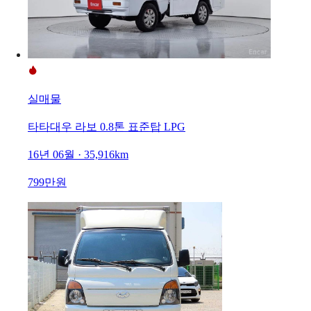
실매물
타타대우 라보 0.8톤 표준탑 LPG
16년 06월 · 35,916km
799만원