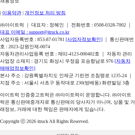
채용정보
|
이용약관
|
개인정보 처리 방침
㈜아이트럭 ｜ 대표자 : 정혜인 ｜ 전화번호 :
0508-0328-7002
｜
대표 이메일 :
support@itruck.co.kr
사업자등록번호 : 853-87-01781
[사업자정보확인]
｜ 통신판매번
호 : 2023-강원인제-0074
자동차관리사업등록 번호 : 제02-4123-000402호 ｜ 자동차 관리
사업장 소재지 : 경기도 화성시 우정읍 포승항남로 976
[자동차
매매업정보확인]
본사 주소 : 강원특별자치도 인제군 기린면 조침령로 1235-24 ｜
지점 주소 : 서울시 서초구 동작대로 230(방배동) 화련빌딩 3층
아이트럭 인증중고트럭은 ㈜아이트럭이 운영합니다. ㈜아이트
럭은 통신판매중개자로 통신판매의 당사자가 아니며, 상품 및 거
래정보, 거래에 대한 책임은 판매자에게 있습니다.
Copyright ⓒ 2026 itruck All Rights Reserved.