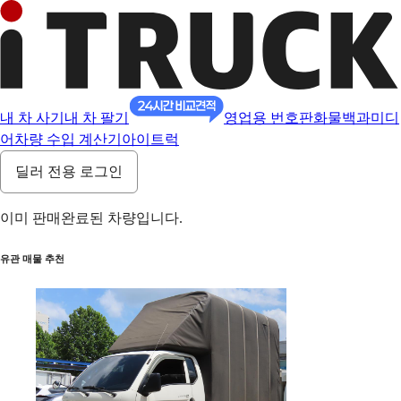
내 차 사기
내 차 팔기
영업용 번호판
화물백과
미디
어
차량 수입 계산기
아이트럭
딜러 전용 로그인
이미 판매완료된 차량입니다.
유관 매물 추천