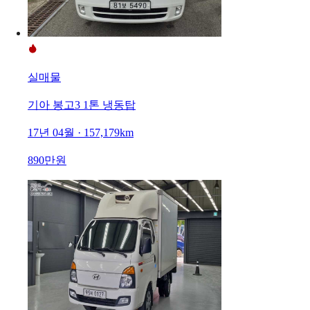
실매물
기아 봉고3 1톤 냉동탑
17년 04월 · 157,179km
890만원