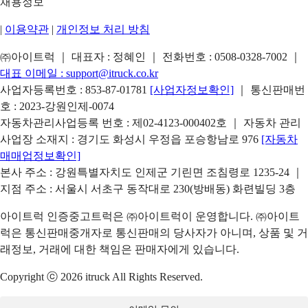
채용정보
|
이용약관
|
개인정보 처리 방침
㈜아이트럭 ｜ 대표자 : 정혜인 ｜ 전화번호 :
0508-0328-7002
｜
대표 이메일 :
support@itruck.co.kr
사업자등록번호 : 853-87-01781
[사업자정보확인]
｜ 통신판매번
호 : 2023-강원인제-0074
자동차관리사업등록 번호 : 제02-4123-000402호 ｜ 자동차 관리
사업장 소재지 : 경기도 화성시 우정읍 포승항남로 976
[자동차
매매업정보확인]
본사 주소 : 강원특별자치도 인제군 기린면 조침령로 1235-24 ｜
지점 주소 : 서울시 서초구 동작대로 230(방배동) 화련빌딩 3층
아이트럭 인증중고트럭은 ㈜아이트럭이 운영합니다. ㈜아이트
럭은 통신판매중개자로 통신판매의 당사자가 아니며, 상품 및 거
래정보, 거래에 대한 책임은 판매자에게 있습니다.
Copyright ⓒ 2026 itruck All Rights Reserved.