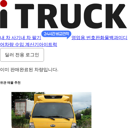
내 차 사기
내 차 팔기
영업용 번호판
화물백과
미디
어
차량 수입 계산기
아이트럭
딜러 전용 로그인
이미 판매완료된 차량입니다.
유관 매물 추천