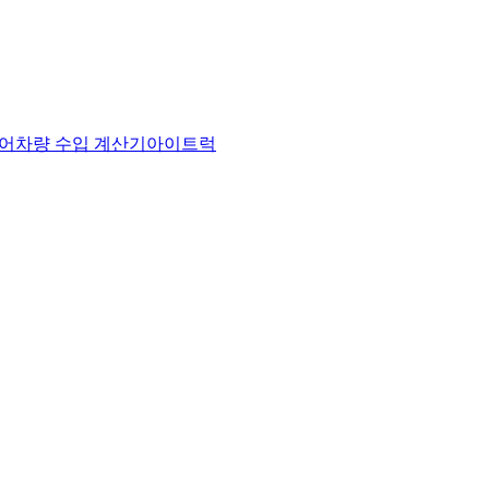
어
차량 수입 계산기
아이트럭