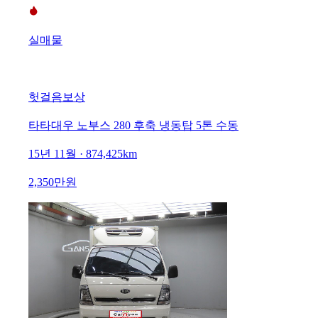
실매물
헛걸음보상
타타대우 노부스 280 후축 냉동탑 5톤 수동
15년 11월 · 874,425km
2,350만원