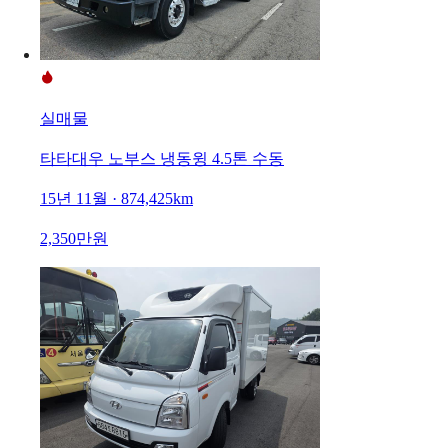
실매물
타타대우 노부스 냉동윙 4.5톤 수동
15년 11월 · 874,425km
2,350만원