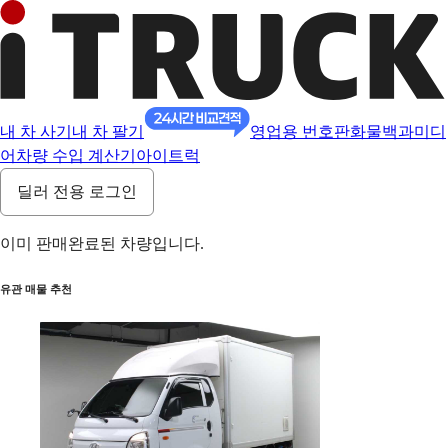
내 차 사기
내 차 팔기
영업용 번호판
화물백과
미디
어
차량 수입 계산기
아이트럭
딜러 전용 로그인
이미 판매완료된 차량입니다.
유관 매물 추천