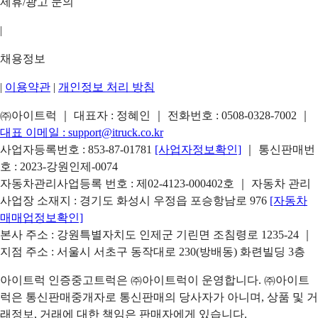
제휴/광고 문의
|
채용정보
|
이용약관
|
개인정보 처리 방침
㈜아이트럭 ｜ 대표자 : 정혜인 ｜ 전화번호 :
0508-0328-7002
｜
대표 이메일 :
support@itruck.co.kr
사업자등록번호 : 853-87-01781
[사업자정보확인]
｜ 통신판매번
호 : 2023-강원인제-0074
자동차관리사업등록 번호 : 제02-4123-000402호 ｜ 자동차 관리
사업장 소재지 : 경기도 화성시 우정읍 포승항남로 976
[자동차
매매업정보확인]
본사 주소 : 강원특별자치도 인제군 기린면 조침령로 1235-24 ｜
지점 주소 : 서울시 서초구 동작대로 230(방배동) 화련빌딩 3층
아이트럭 인증중고트럭은 ㈜아이트럭이 운영합니다. ㈜아이트
럭은 통신판매중개자로 통신판매의 당사자가 아니며, 상품 및 거
래정보, 거래에 대한 책임은 판매자에게 있습니다.