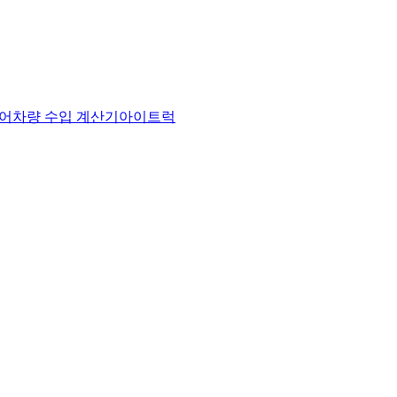
어
차량 수입 계산기
아이트럭