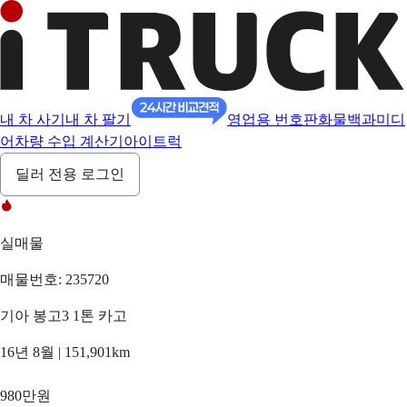
내 차 사기
내 차 팔기
영업용 번호판
화물백과
미디
어
차량 수입 계산기
아이트럭
딜러 전용 로그인
실매물
매물번호: 235720
기아 봉고3 1톤 카고
16년 8월 | 151,901km
980만원