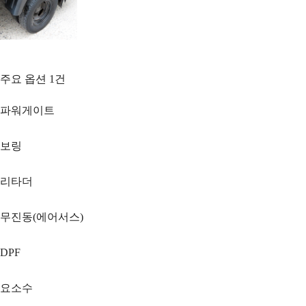
주요 옵션
1
건
파워게이트
보링
리타더
무진동(에어서스)
DPF
요소수