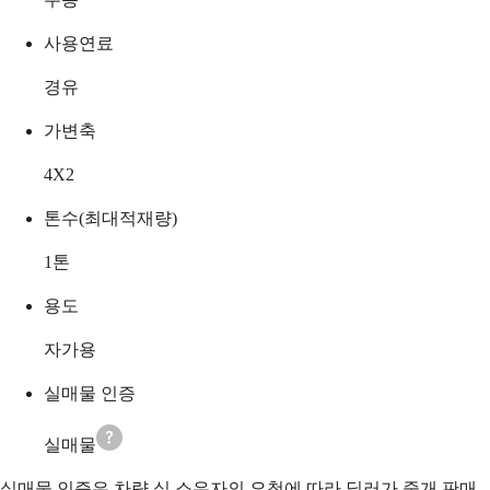
사용연료
경유
가변축
4X2
톤수(최대적재량)
1
톤
용도
자가용
실매물 인증
실매물
실매물 인증은 차량 실 소유자의 요청에 따라 딜러가 중개 판매