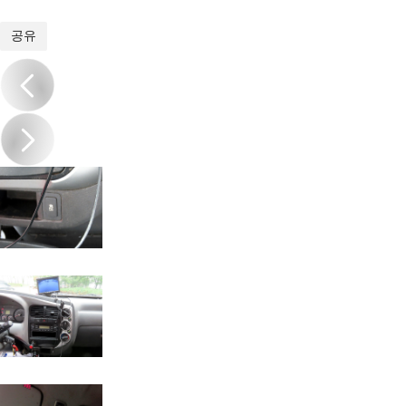
1
/
19
공유