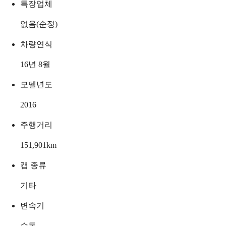
특장업체
없음(순정)
차량연식
16년 8월
모델년도
2016
주행거리
151,901
km
캡 종류
기타
변속기
수동