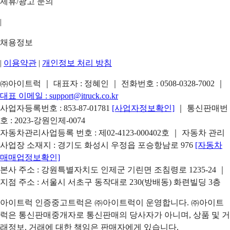
제휴/광고 문의
|
채용정보
|
이용약관
|
개인정보 처리 방침
㈜아이트럭 ｜ 대표자 : 정혜인 ｜ 전화번호 :
0508-0328-7002
｜
대표 이메일 :
support@itruck.co.kr
사업자등록번호 : 853-87-01781
[사업자정보확인]
｜ 통신판매번
호 : 2023-강원인제-0074
자동차관리사업등록 번호 : 제02-4123-000402호 ｜ 자동차 관리
사업장 소재지 : 경기도 화성시 우정읍 포승항남로 976
[자동차
매매업정보확인]
본사 주소 : 강원특별자치도 인제군 기린면 조침령로 1235-24 ｜
지점 주소 : 서울시 서초구 동작대로 230(방배동) 화련빌딩 3층
아이트럭 인증중고트럭은 ㈜아이트럭이 운영합니다. ㈜아이트
럭은 통신판매중개자로 통신판매의 당사자가 아니며, 상품 및 거
래정보, 거래에 대한 책임은 판매자에게 있습니다.