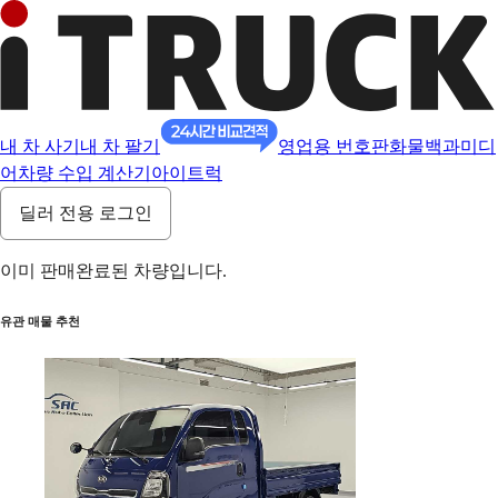
내 차 사기
내 차 팔기
영업용 번호판
화물백과
미디
어
차량 수입 계산기
아이트럭
딜러 전용 로그인
이미 판매완료된 차량입니다.
유관 매물 추천