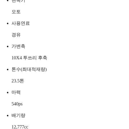
변속기
오토
사용연료
경유
가변축
10X4 투쓰리 후축
톤수(최대적재량)
23.5
톤
마력
540
ps
배기량
12,777
cc