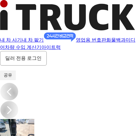
내 차 사기
내 차 팔기
영업용 번호판
화물백과
미디
어
차량 수입 계산기
아이트럭
딜러 전용 로그인
1
/
19
공유