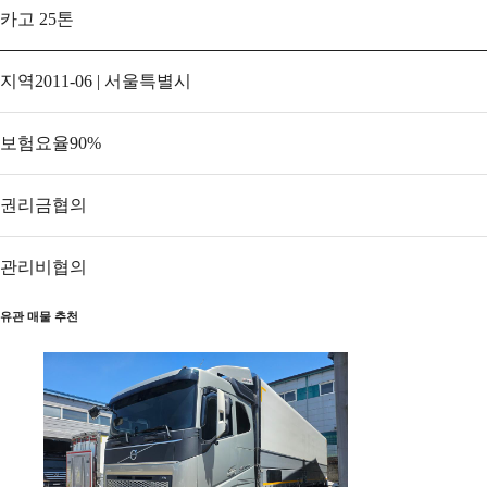
카고 25톤
지역
2011-06 | 서울특별시
보험요율
90
%
권리금
협의
관리비
협의
유관 매물 추천