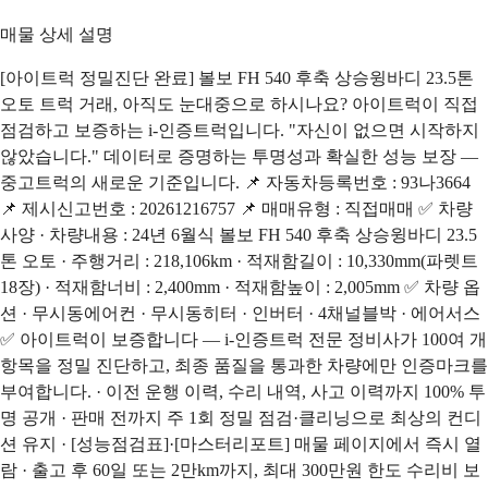
매물 상세 설명
[아이트럭 정밀진단 완료] 볼보 FH 540 후축 상승윙바디 23.5톤
오토 트럭 거래, 아직도 눈대중으로 하시나요? 아이트럭이 직접
점검하고 보증하는 i-인증트럭입니다. "자신이 없으면 시작하지
않았습니다." 데이터로 증명하는 투명성과 확실한 성능 보장 —
중고트럭의 새로운 기준입니다. 📌 자동차등록번호 : 93나3664
📌 제시신고번호 : 20261216757 📌 매매유형 : 직접매매 ✅ 차량
사양 · 차량내용 : 24년 6월식 볼보 FH 540 후축 상승윙바디 23.5
톤 오토 · 주행거리 : 218,106km · 적재함길이 : 10,330mm(파렛트
18장) · 적재함너비 : 2,400mm · 적재함높이 : 2,005mm ✅ 차량 옵
션 · 무시동에어컨 · 무시동히터 · 인버터 · 4채널블박 · 에어서스
✅ 아이트럭이 보증합니다 — i-인증트럭 전문 정비사가 100여 개
항목을 정밀 진단하고, 최종 품질을 통과한 차량에만 인증마크를
부여합니다. · 이전 운행 이력, 수리 내역, 사고 이력까지 100% 투
명 공개 · 판매 전까지 주 1회 정밀 점검·클리닝으로 최상의 컨디
션 유지 · [성능점검표]·[마스터리포트] 매물 페이지에서 즉시 열
람 · 출고 후 60일 또는 2만km까지, 최대 300만원 한도 수리비 보