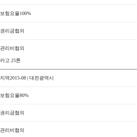
보험요율
100
%
권리금
협의
관리비
협의
카고 25톤
지역
2015-08 | 대전광역시
보험요율
80
%
권리금
협의
관리비
협의