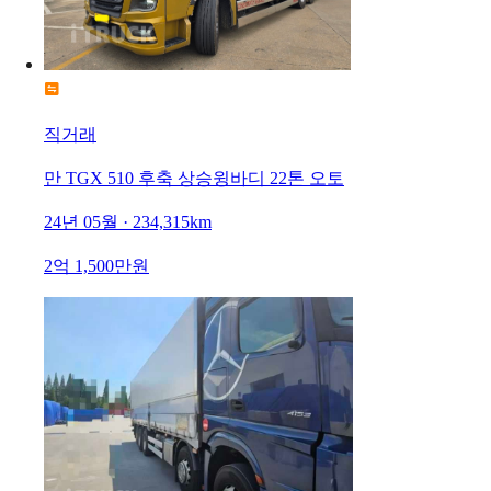
직거래
만 TGX 510 후축 상승윙바디 22톤 오토
24년 05월 · 234,315km
2억 1,500만원