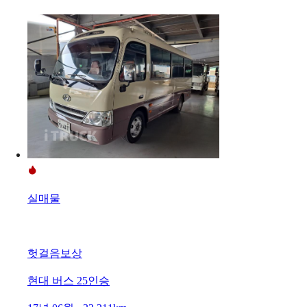
실매물
헛걸음보상
현대 버스 25인승