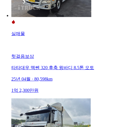
실매물
헛걸음보상
타타대우 맥쎈 320 후축 윙바디 8.5톤 오토
25년 04월 · 80,598km
1억 2,300만원