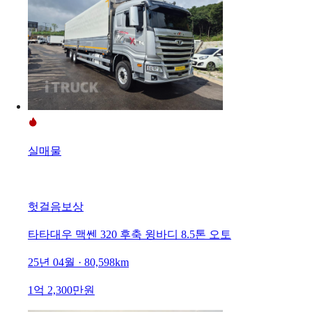
실매물
헛걸음보상
타타대우 맥쎈 320 후축 윙바디 8.5톤 오토
25년 04월 · 80,598km
1억 2,300만원