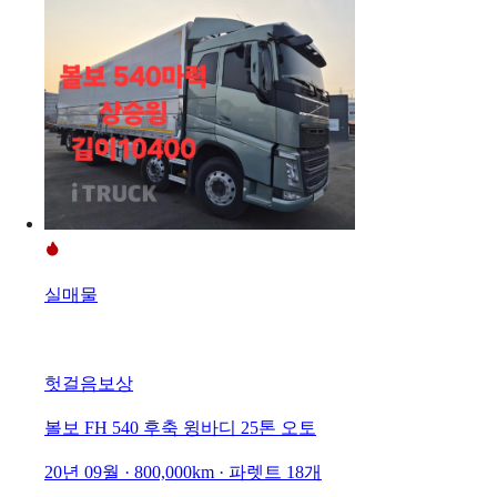
실매물
헛걸음보상
볼보 FH 540 후축 윙바디 25톤 오토
20년 09월 · 800,000km · 파렛트 18개