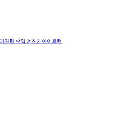
어
차량 수입 계산기
아이트럭