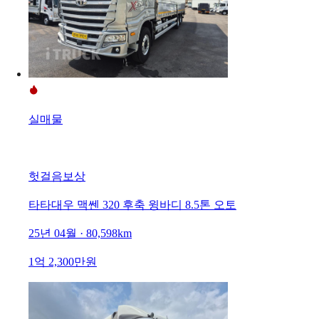
실매물
헛걸음보상
타타대우 맥쎈 320 후축 윙바디 8.5톤 오토
25년 04월 · 80,598km
1억 2,300만원