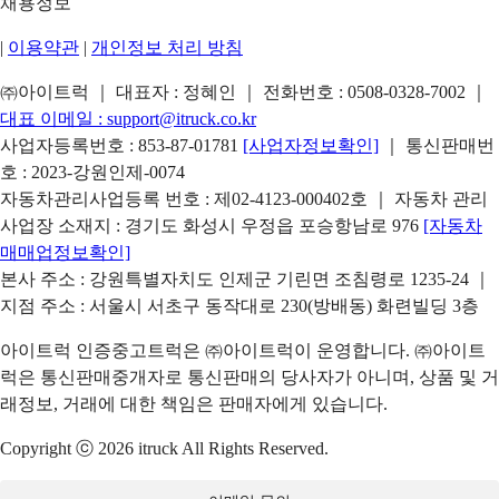
채용정보
|
이용약관
|
개인정보 처리 방침
㈜아이트럭 ｜ 대표자 : 정혜인 ｜ 전화번호 :
0508-0328-7002
｜
대표 이메일 :
support@itruck.co.kr
사업자등록번호 : 853-87-01781
[사업자정보확인]
｜ 통신판매번
호 : 2023-강원인제-0074
자동차관리사업등록 번호 : 제02-4123-000402호 ｜ 자동차 관리
사업장 소재지 : 경기도 화성시 우정읍 포승항남로 976
[자동차
매매업정보확인]
본사 주소 : 강원특별자치도 인제군 기린면 조침령로 1235-24 ｜
지점 주소 : 서울시 서초구 동작대로 230(방배동) 화련빌딩 3층
아이트럭 인증중고트럭은 ㈜아이트럭이 운영합니다. ㈜아이트
럭은 통신판매중개자로 통신판매의 당사자가 아니며, 상품 및 거
래정보, 거래에 대한 책임은 판매자에게 있습니다.
Copyright ⓒ 2026 itruck All Rights Reserved.