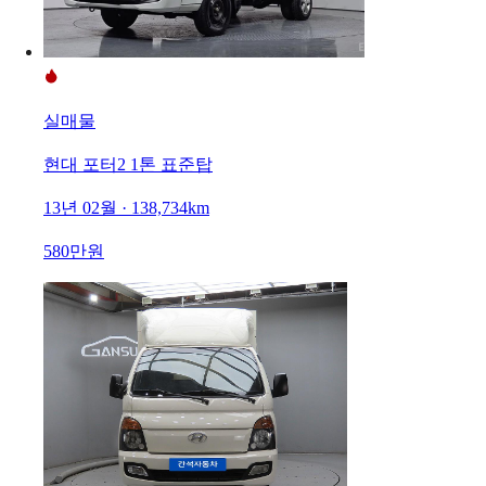
실매물
현대 포터2 1톤 표준탑
13년 02월 · 138,734km
580만원