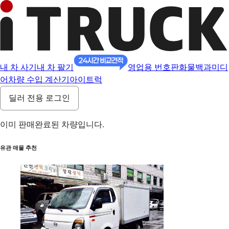
내 차 사기
내 차 팔기
영업용 번호판
화물백과
미디
어
차량 수입 계산기
아이트럭
딜러 전용 로그인
이미 판매완료된 차량입니다.
유관 매물 추천