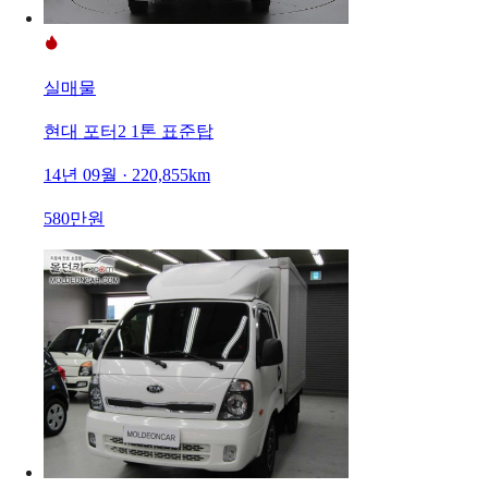
실매물
현대 포터2 1톤 표준탑
14년 09월 · 220,855km
580만원