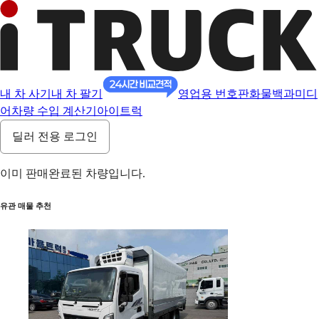
내 차 사기
내 차 팔기
영업용 번호판
화물백과
미디
어
차량 수입 계산기
아이트럭
딜러 전용 로그인
이미 판매완료된 차량입니다.
유관 매물 추천