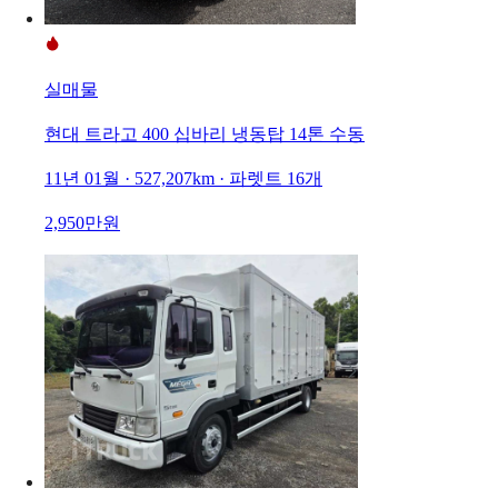
실매물
현대 트라고 400 십바리 냉동탑 14톤 수동
11년 01월 · 527,207km · 파렛트 16개
2,950만원