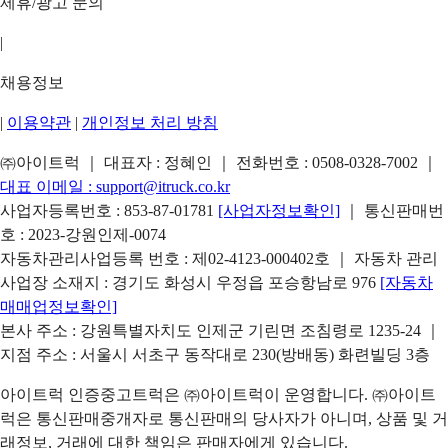
제휴/광고 문의
|
채용정보
|
이용약관
|
개인정보 처리 방침
㈜아이트럭 ｜ 대표자 : 정혜인 ｜ 전화번호 :
0508-0328-7002
｜
대표 이메일 :
support@itruck.co.kr
사업자등록번호 : 853-87-01781
[사업자정보확인]
｜ 통신판매번
호 : 2023-강원인제-0074
자동차관리사업등록 번호 : 제02-4123-000402호 ｜ 자동차 관리
사업장 소재지 : 경기도 화성시 우정읍 포승항남로 976
[자동차
매매업정보확인]
본사 주소 : 강원특별자치도 인제군 기린면 조침령로 1235-24 ｜
지점 주소 : 서울시 서초구 동작대로 230(방배동) 화련빌딩 3층
아이트럭 인증중고트럭은 ㈜아이트럭이 운영합니다. ㈜아이트
럭은 통신판매중개자로 통신판매의 당사자가 아니며, 상품 및 거
래정보, 거래에 대한 책임은 판매자에게 있습니다.