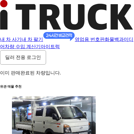
내 차 사기
내 차 팔기
영업용 번호판
화물백과
미디
어
차량 수입 계산기
아이트럭
딜러 전용 로그인
이미 판매완료된 차량입니다.
유관 매물 추천