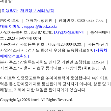
채용정보
|
이용약관
|
개인정보 처리 방침
㈜아이트럭 ｜ 대표자 : 정혜인 ｜ 전화번호 :
0508-0328-7002
｜
대표 이메일 :
support@itruck.co.kr
사업자등록번호 : 853-87-01781
[사업자정보확인]
｜ 통신판매번
호 : 2023-강원인제-0074
자동차관리사업등록 번호 : 제02-4123-000402호 ｜ 자동차 관리
사업장 소재지 : 경기도 화성시 우정읍 포승항남로 976
[자동차
매매업정보확인]
본사 주소 : 강원특별자치도 인제군 기린면 조침령로 1235-24 ｜
지점 주소 : 서울시 서초구 동작대로 230(방배동) 화련빌딩 3층
아이트럭 인증중고트럭은 ㈜아이트럭이 운영합니다. ㈜아이트
럭은 통신판매중개자로 통신판매의 당사자가 아니며, 상품 및 거
래정보, 거래에 대한 책임은 판매자에게 있습니다.
Copyright ⓒ 2026 itruck All Rights Reserved.