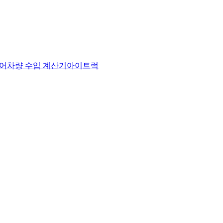
어
차량 수입 계산기
아이트럭