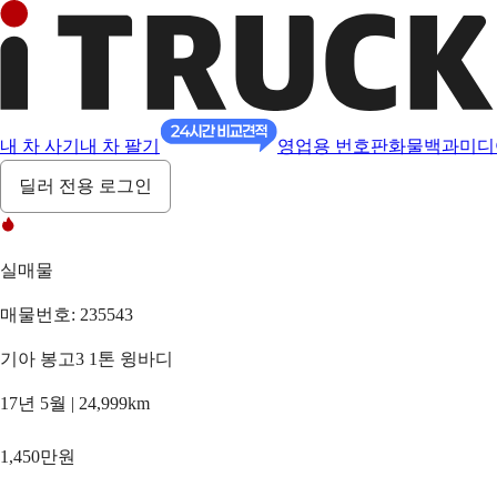
내 차 사기
내 차 팔기
영업용 번호판
화물백과
미디
딜러 전용 로그인
실매물
매물번호: 235543
기아 봉고3 1톤 윙바디
17년 5월 | 24,999km
1,450만원