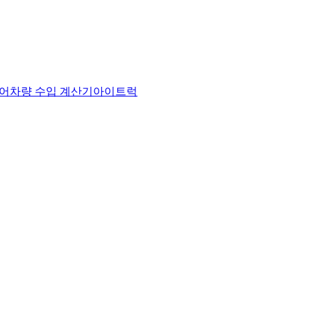
어
차량 수입 계산기
아이트럭