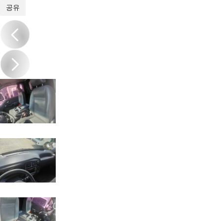
1
/
20
공유