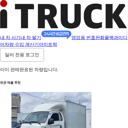
내 차 사기
내 차 팔기
영업용 번호판
화물백과
미디
어
차량 수입 계산기
아이트럭
딜러 전용 로그인
이미 판매완료된 차량입니다.
유관 매물 추천