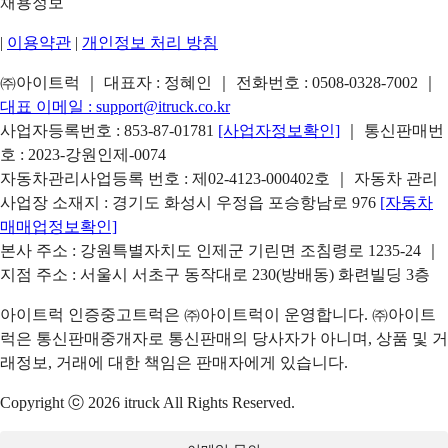
채용정보
|
이용약관
|
개인정보 처리 방침
㈜아이트럭 ｜ 대표자 : 정혜인 ｜ 전화번호 :
0508-0328-7002
｜
대표 이메일 :
support@itruck.co.kr
사업자등록번호 : 853-87-01781
[사업자정보확인]
｜ 통신판매번
호 : 2023-강원인제-0074
자동차관리사업등록 번호 : 제02-4123-000402호 ｜ 자동차 관리
사업장 소재지 : 경기도 화성시 우정읍 포승항남로 976
[자동차
매매업정보확인]
본사 주소 : 강원특별자치도 인제군 기린면 조침령로 1235-24 ｜
지점 주소 : 서울시 서초구 동작대로 230(방배동) 화련빌딩 3층
아이트럭 인증중고트럭은 ㈜아이트럭이 운영합니다. ㈜아이트
럭은 통신판매중개자로 통신판매의 당사자가 아니며, 상품 및 거
래정보, 거래에 대한 책임은 판매자에게 있습니다.
Copyright ⓒ 2026 itruck All Rights Reserved.