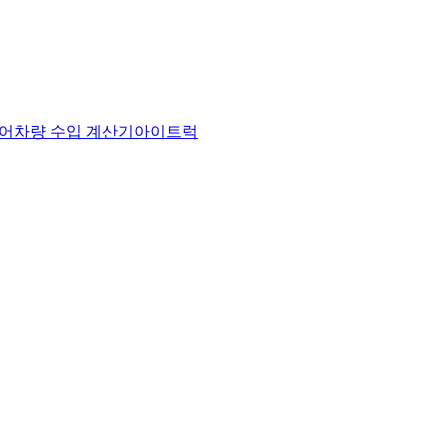
어
차량 수입 계산기
아이트럭