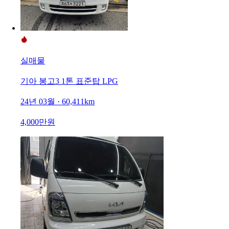
실매물
기아 봉고3 1톤 표준탑 LPG
24년 03월 · 60,411km
4,000만원