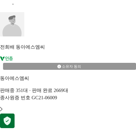
-
전희배
동아에스엠씨
소유자 동의
동아에스엠씨
판매중
351
대 · 판매 완료
2669
대
종사원증 번호
GC21-06009