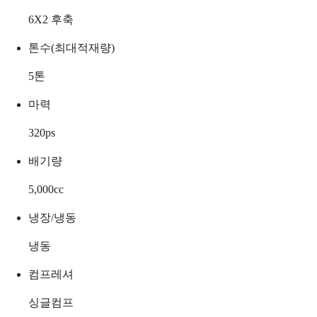
6X2 후축
톤수(최대적재량)
5
톤
마력
320
ps
배기량
5,000
cc
냉장/냉동
냉동
컴프레셔
싱글컴프