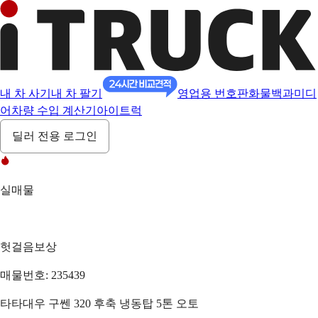
내 차 사기
내 차 팔기
영업용 번호판
화물백과
미디
어
차량 수입 계산기
아이트럭
딜러 전용 로그인
실매물
헛걸음보상
매물번호: 235439
타타대우 구쎈 320 후축 냉동탑 5톤 오토