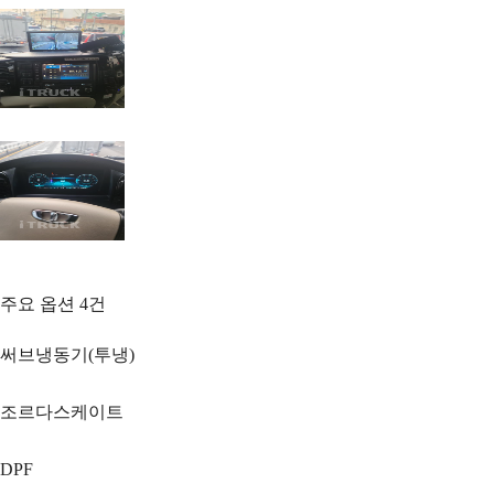
주요 옵션
4
건
써브냉동기(투냉)
조르다스케이트
DPF