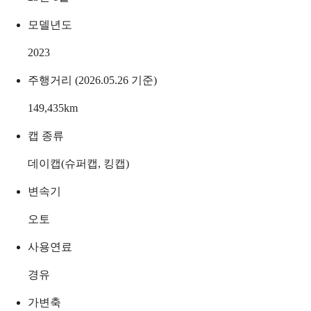
모델년도
2023
주행거리 (2026.05.26 기준)
149,435
km
캡 종류
데이캡(슈퍼캡, 킹캡)
변속기
오토
사용연료
경유
가변축