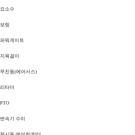
요소수
보링
파워게이트
지육걸이
무진동(에어서스)
리타더
PTO
변속기 수리
무시동 에어컨/히터