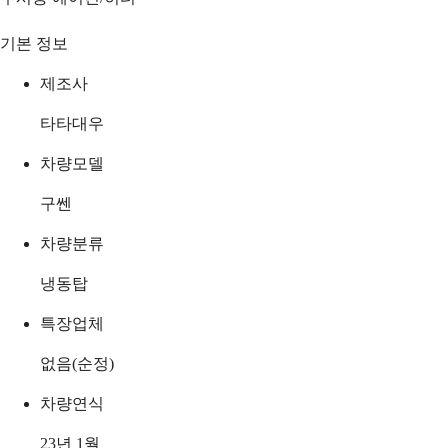
기본 정보
제조사
타타대우
차량모델
구쎈
차량분류
냉동탑
특장업체
없음(순정)
차량연식
23년 1월