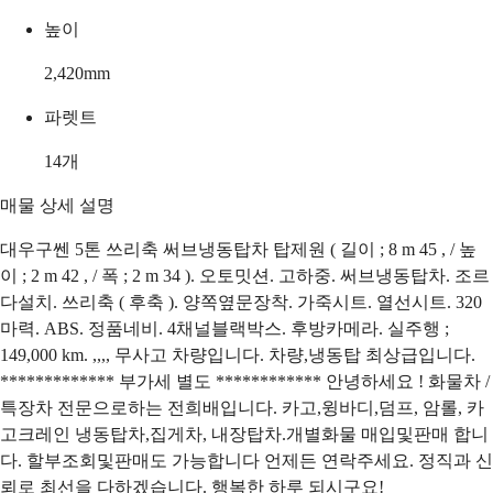
높이
2,420
mm
파렛트
14
개
매물 상세 설명
대우구쎈 5톤 쓰리축 써브냉동탑차 탑제원 ( 길이 ; 8 m 45 , / 높
이 ; 2 m 42 , / 폭 ; 2 m 34 ). 오토밋션. 고하중. 써브냉동탑차. 조르
다설치. 쓰리축 ( 후축 ). 양쪽옆문장착. 가죽시트. 열선시트. 320
마력. ABS. 정품네비. 4채널블랙박스. 후방카메라. 실주행 ;
149,000 km. ,,,, 무사고 차량입니다. 차량,냉동탑 최상급입니다.
************* 부가세 별도 ************ 안녕하세요 ! 화물차 /
특장차 전문으로하는 전희배입니다. 카고,윙바디,덤프, 암롤, 카
고크레인 냉동탑차,집게차, 내장탑차.개별화물 매입및판매 합니
다. 할부조회및판매도 가능합니다 언제든 연락주세요. 정직과 신
뢰로 최선을 다하겠습니다. 행복한 하루 되시구요!