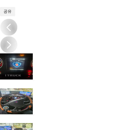
1
/
16
공유