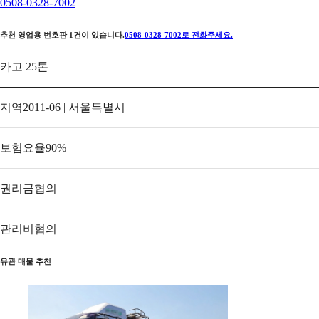
0508-0328-7002
추천 영업용 번호판
1
건이 있습니다.
0508-0328-7002
로 전화주세요.
카고 25톤
지역
2011-06 | 서울특별시
보험요율
90
%
권리금
협의
관리비
협의
유관 매물 추천