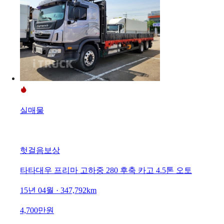
실매물
헛걸음보상
타타대우 프리마 고하중 280 후축 카고 4.5톤 오토
15년 04월 · 347,792km
4,700만원