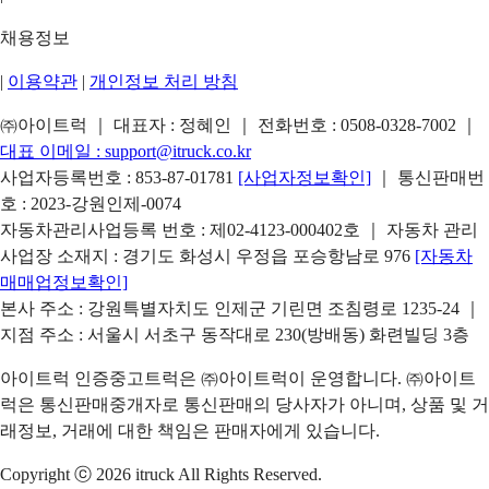
채용정보
|
이용약관
|
개인정보 처리 방침
㈜아이트럭 ｜ 대표자 : 정혜인 ｜ 전화번호 :
0508-0328-7002
｜
대표 이메일 :
support@itruck.co.kr
사업자등록번호 : 853-87-01781
[사업자정보확인]
｜ 통신판매번
호 : 2023-강원인제-0074
자동차관리사업등록 번호 : 제02-4123-000402호 ｜ 자동차 관리
사업장 소재지 : 경기도 화성시 우정읍 포승항남로 976
[자동차
매매업정보확인]
본사 주소 : 강원특별자치도 인제군 기린면 조침령로 1235-24 ｜
지점 주소 : 서울시 서초구 동작대로 230(방배동) 화련빌딩 3층
아이트럭 인증중고트럭은 ㈜아이트럭이 운영합니다. ㈜아이트
럭은 통신판매중개자로 통신판매의 당사자가 아니며, 상품 및 거
래정보, 거래에 대한 책임은 판매자에게 있습니다.
Copyright ⓒ 2026 itruck All Rights Reserved.