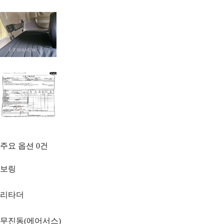
주요 옵션
0
건
보링
리타더
무진동(에어서스)