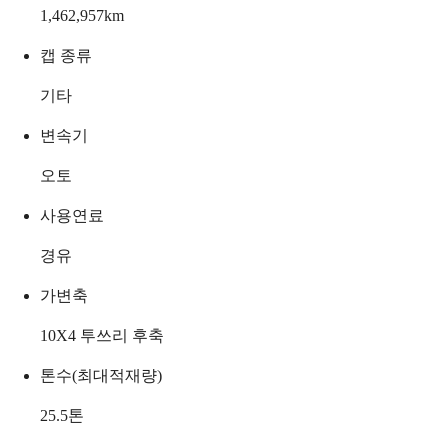
1,462,957
km
캡 종류
기타
변속기
오토
사용연료
경유
가변축
10X4 투쓰리 후축
톤수(최대적재량)
25.5
톤