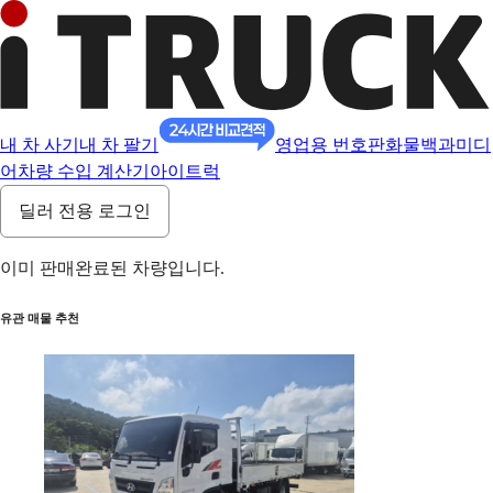
내 차 사기
내 차 팔기
영업용 번호판
화물백과
미디
어
차량 수입 계산기
아이트럭
딜러 전용 로그인
이미 판매완료된 차량입니다.
유관 매물 추천