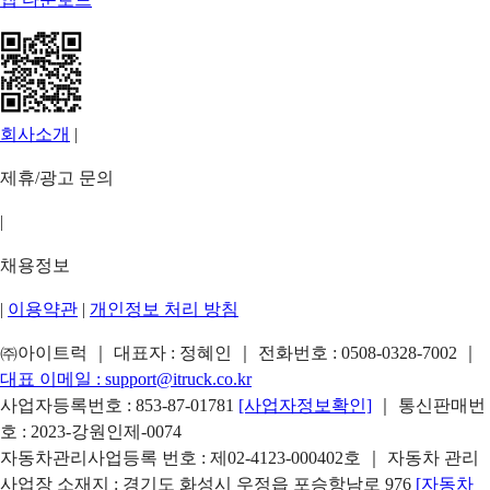
회사소개
|
제휴/광고 문의
|
채용정보
|
이용약관
|
개인정보 처리 방침
㈜아이트럭 ｜ 대표자 : 정혜인 ｜ 전화번호 :
0508-0328-7002
｜
대표 이메일 :
support@itruck.co.kr
사업자등록번호 : 853-87-01781
[사업자정보확인]
｜ 통신판매번
호 : 2023-강원인제-0074
자동차관리사업등록 번호 : 제02-4123-000402호 ｜ 자동차 관리
사업장 소재지 : 경기도 화성시 우정읍 포승항남로 976
[자동차