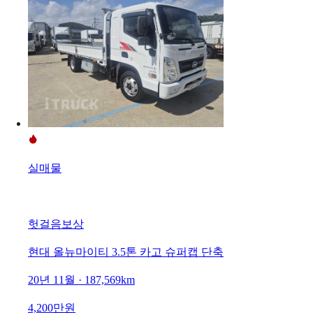
실매물
헛걸음보상
현대 올뉴마이티 3.5톤 카고 슈퍼캡 단축
20년 11월 · 187,569km
4,200만원