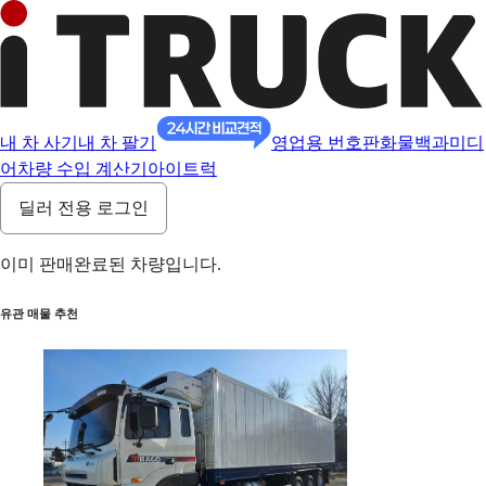
내 차 사기
내 차 팔기
영업용 번호판
화물백과
미디
어
차량 수입 계산기
아이트럭
딜러 전용 로그인
이미 판매완료된 차량입니다.
유관 매물 추천