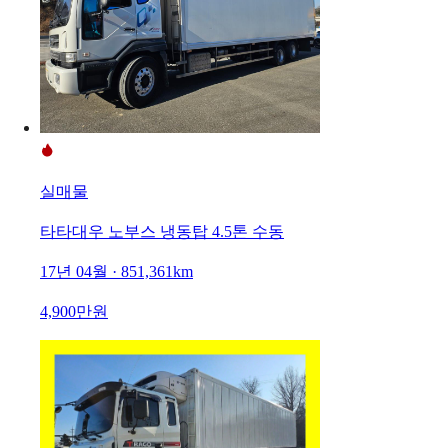
실매물
타타대우 노부스 냉동탑 4.5톤 수동
17년 04월 · 851,361km
4,900만원