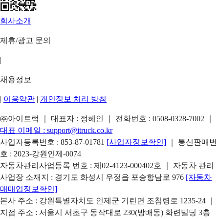
회사소개
|
제휴/광고 문의
|
채용정보
|
이용약관
|
개인정보 처리 방침
㈜아이트럭 ｜ 대표자 : 정혜인 ｜ 전화번호 :
0508-0328-7002
｜
대표 이메일 :
support@itruck.co.kr
사업자등록번호 : 853-87-01781
[사업자정보확인]
｜ 통신판매번
호 : 2023-강원인제-0074
자동차관리사업등록 번호 : 제02-4123-000402호 ｜ 자동차 관리
사업장 소재지 : 경기도 화성시 우정읍 포승항남로 976
[자동차
매매업정보확인]
본사 주소 : 강원특별자치도 인제군 기린면 조침령로 1235-24 ｜
지점 주소 : 서울시 서초구 동작대로 230(방배동) 화련빌딩 3층