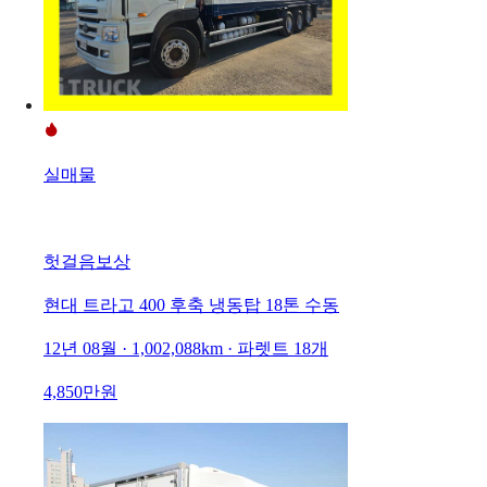
실매물
헛걸음보상
현대 트라고 400 후축 냉동탑 18톤 수동
12년 08월 · 1,002,088km · 파렛트 18개
4,850만원