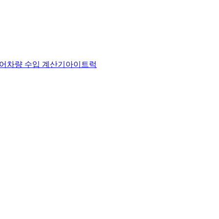
어
차량 수입 계산기
아이트럭