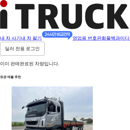
내 차 사기
내 차 팔기
영업용 번호판
화물백과
미디
딜러 전용 로그인
이미 판매완료된 차량입니다.
유관 매물 추천