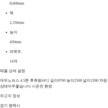
8,600
mm
폭
2,350
mm
높이
450
mm
파렛트
14
개
매물 상세 설명
대우노브스 4.5톤 후축윙바디 길이9700 높이2500 넓이2390 차량
상태아주좋습니다 시운전 환영
차고지 정보
경기 평택시