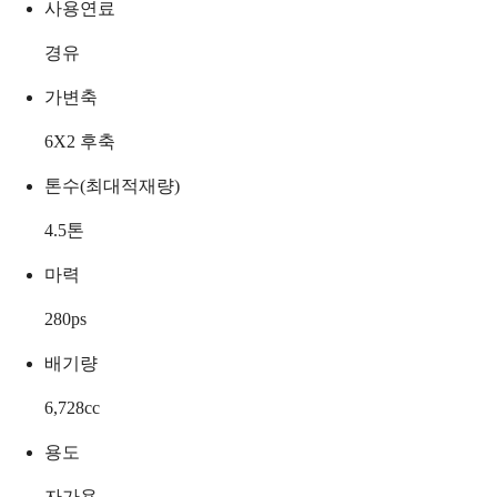
사용연료
경유
가변축
6X2 후축
톤수(최대적재량)
4.5
톤
마력
280
ps
배기량
6,728
cc
용도
자가용