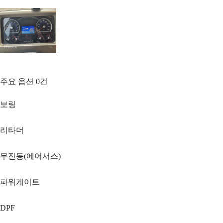
주요 옵션
0
건
보링
리타더
무진동(에어서스)
파워게이트
DPF