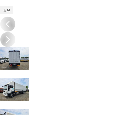
1
/
8
공유