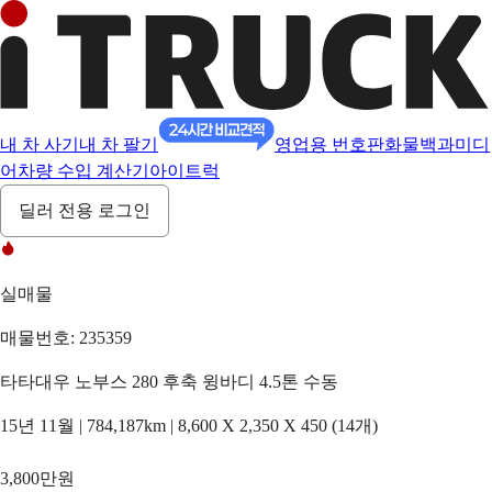
내 차 사기
내 차 팔기
영업용 번호판
화물백과
미디
어
차량 수입 계산기
아이트럭
딜러 전용 로그인
실매물
매물번호: 235359
타타대우 노부스 280 후축 윙바디 4.5톤 수동
15년 11월 | 784,187km | 8,600 X 2,350 X 450 (14개)
3,800만원