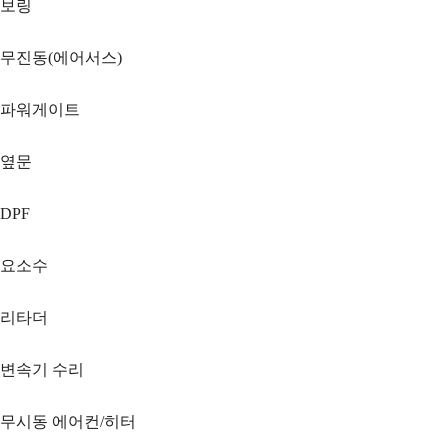
보링
무진동(에어서스)
파워게이트
옆문
DPF
요소수
리타더
변속기 수리
무시동 에어컨/히터