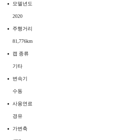
모델년도
2020
주행거리
81,776
km
캡 종류
기타
변속기
수동
사용연료
경유
가변축