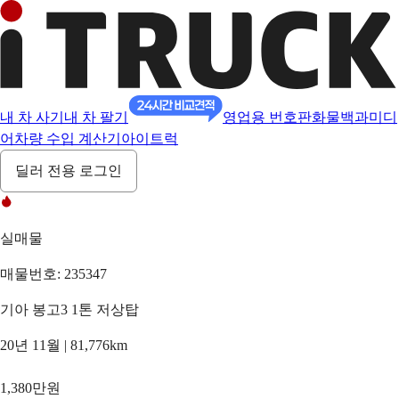
내 차 사기
내 차 팔기
영업용 번호판
화물백과
미디
어
차량 수입 계산기
아이트럭
딜러 전용 로그인
실매물
매물번호: 235347
기아 봉고3 1톤 저상탑
20년 11월 | 81,776km
1,380만원