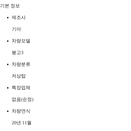
기본 정보
제조사
기아
차량모델
봉고3
차량분류
저상탑
특장업체
없음(순정)
차량연식
20년 11월