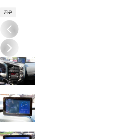
1
/
20
공유