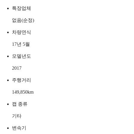
특장업체
없음(순정)
차량연식
17년 5월
모델년도
2017
주행거리
149,850
km
캡 종류
기타
변속기