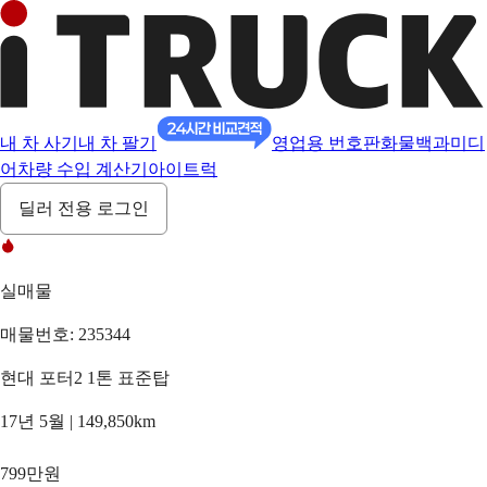
내 차 사기
내 차 팔기
영업용 번호판
화물백과
미디
어
차량 수입 계산기
아이트럭
딜러 전용 로그인
실매물
매물번호: 235344
현대 포터2 1톤 표준탑
17년 5월 | 149,850km
799만원