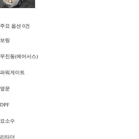
주요 옵션
0
건
보링
무진동(에어서스)
파워게이트
옆문
DPF
요소수
리타더