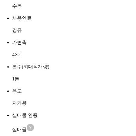
수동
사용연료
경유
가변축
4X2
톤수(최대적재량)
1
톤
용도
자가용
실매물 인증
실매물