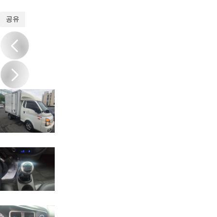
1
/
17
공유