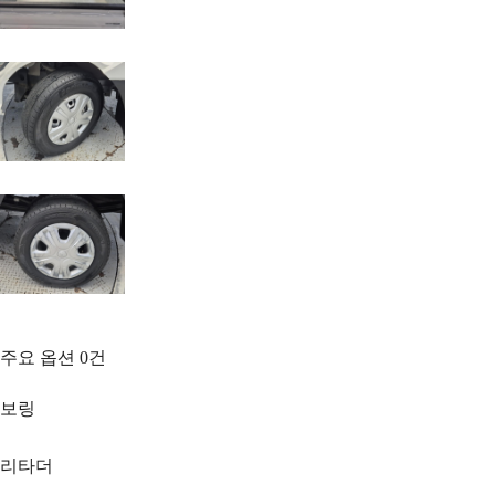
주요 옵션
0
건
보링
리타더