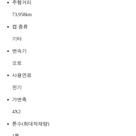
주행거리
73,958
km
캡 종류
기타
변속기
오토
사용연료
전기
가변축
4X2
톤수(최대적재량)
1
톤