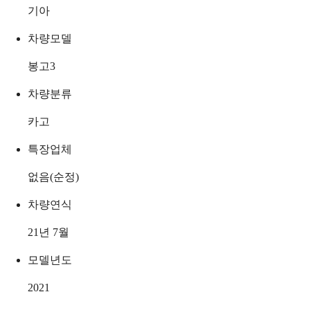
기아
차량모델
봉고3
차량분류
카고
특장업체
없음(순정)
차량연식
21년 7월
모델년도
2021