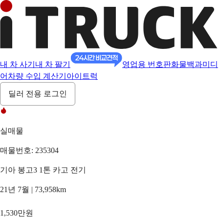
내 차 사기
내 차 팔기
영업용 번호판
화물백과
미디
어
차량 수입 계산기
아이트럭
딜러 전용 로그인
실매물
매물번호: 235304
기아 봉고3 1톤 카고 전기
21년 7월 | 73,958km
1,530만원