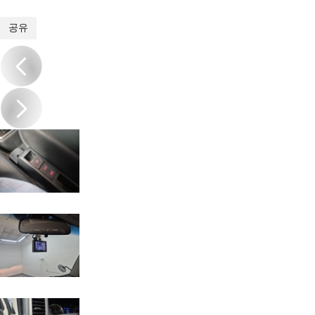
1
/
18
공유