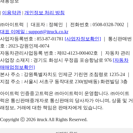
채용정보
|
이용약관
|
개인정보 처리 방침
㈜아이트럭 ｜ 대표자 : 정혜인 ｜ 전화번호 :
0508-0328-7002
｜
대표 이메일 :
support@itruck.co.kr
사업자등록번호 : 853-87-01781
[사업자정보확인]
｜ 통신판매번
호 : 2023-강원인제-0074
자동차관리사업등록 번호 : 제02-4123-000402호 ｜ 자동차 관리
사업장 소재지 : 경기도 화성시 우정읍 포승항남로 976
[자동차
매매업정보확인]
본사 주소 : 강원특별자치도 인제군 기린면 조침령로 1235-24 ｜
지점 주소 : 서울시 서초구 동작대로 230(방배동) 화련빌딩 3층
아이트럭 인증중고트럭은 ㈜아이트럭이 운영합니다. ㈜아이트
럭은 통신판매중개자로 통신판매의 당사자가 아니며, 상품 및 거
래정보, 거래에 대한 책임은 판매자에게 있습니다.
Copyright ⓒ 2026 itruck All Rights Reserved.