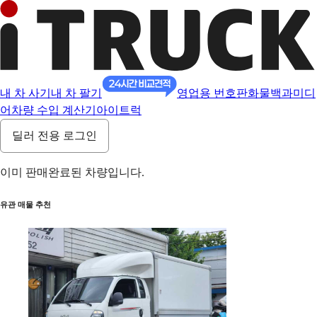
내 차 사기
내 차 팔기
영업용 번호판
화물백과
미디
어
차량 수입 계산기
아이트럭
딜러 전용 로그인
이미 판매완료된 차량입니다.
유관 매물 추천