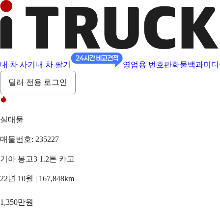
내 차 사기
내 차 팔기
영업용 번호판
화물백과
미디
딜러 전용 로그인
실매물
매물번호: 235227
기아 봉고3 1.2톤 카고
22년 10월 | 167,848km
1,350만원