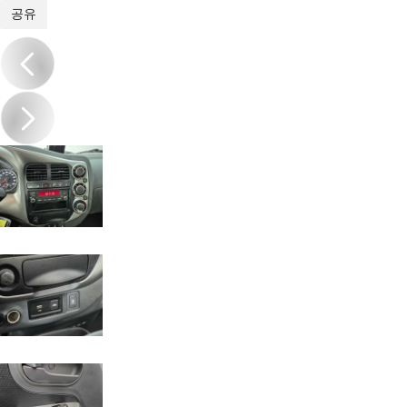
1
/
16
공유