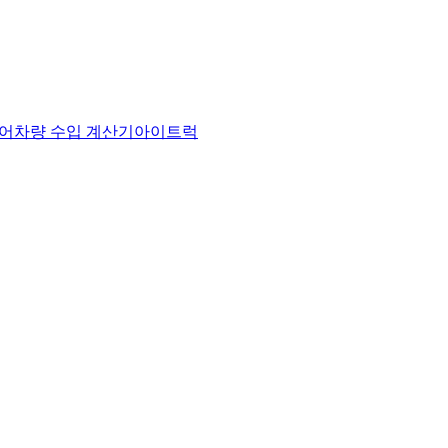
어
차량 수입 계산기
아이트럭