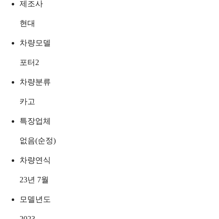
제조사
현대
차량모델
포터2
차량분류
카고
특장업체
없음(순정)
차량연식
23년 7월
모델년도
2023