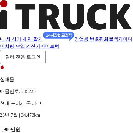
내 차 사기
내 차 팔기
영업용 번호판
화물백과
미디
어
차량 수입 계산기
아이트럭
딜러 전용 로그인
실매물
매물번호: 235225
현대 포터2 1톤 카고
23년 7월 | 34,473km
1,980만원