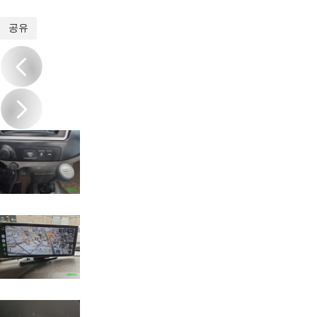
1
/
20
공유