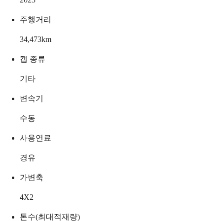
주행거리
34,473
km
캡 종류
기타
변속기
수동
사용연료
경유
가변축
4X2
톤수(최대적재량)