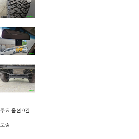
주요 옵션
0
건
보링