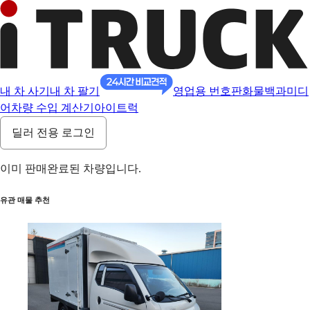
내 차 사기
내 차 팔기
영업용 번호판
화물백과
미디
어
차량 수입 계산기
아이트럭
딜러 전용 로그인
이미 판매완료된 차량입니다.
유관 매물 추천