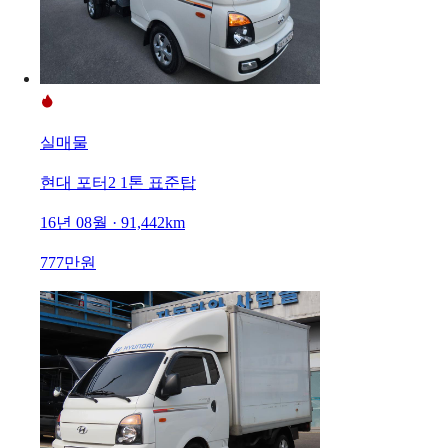
실매물
현대 포터2 1톤 표준탑
16년 08월 · 91,442km
777만원