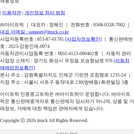
채용정보
|
이용약관
|
개인정보 처리 방침
㈜아이트럭 ｜ 대표자 : 정혜인 ｜ 전화번호 :
0508-0328-7002
｜
대표 이메일 :
support@itruck.co.kr
사업자등록번호 : 853-87-01781
[사업자정보확인]
｜ 통신판매번
호 : 2023-강원인제-0074
자동차관리사업등록 번호 : 제02-4123-000402호 ｜ 자동차 관리
사업장 소재지 : 경기도 화성시 우정읍 포승항남로 976
[자동차
매매업정보확인]
본사 주소 : 강원특별자치도 인제군 기린면 조침령로 1235-24 ｜
지점 주소 : 서울시 서초구 동작대로 230(방배동) 화련빌딩 3층
아이트럭 인증중고트럭은 ㈜아이트럭이 운영합니다. ㈜아이트
럭은 통신판매중개자로 통신판매의 당사자가 아니며, 상품 및 거
래정보, 거래에 대한 책임은 판매자에게 있습니다.
Copyright ⓒ 2026 itruck All Rights Reserved.